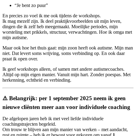
“Je bent zo puur”
En precies zo voel ik me ook tijdens de workshops.
Ik mag mezelf zijn. Ik deel praktijkvoorbeelden uit mijn leven,
dingen die ik zelf heb meegemaakt. Moeilijke periodes, mijn
worsteling met prikkels, structuur, verwachtingen. Hoe ik omga met
mijn autisme.
Maar ook hoe het thuis gaat: mijn zoon heeft ook autisme. Mijn man
niet. Dat levert soms wrijving, soms verbinding op. En ook daar
praat ik open over.
Ik geef workshops alleen, of samen met andere autismecoaches.
Altijd op mijn eigen manier. Vanuit mijn hart. Zonder poespas. Met
herkenning, echtheid en verbinding.
⚠️ Belangrijk: per 1 september 2025 neem ik geen
nieuwe cliënten meer aan voor individuele coaching
De afgelopen jaren heb ik met veel liefde individuele
coachingstrajecten begeleid.
Om trouw te blijven aan mijn manier van werken – met aandacht,
rust en ruimte – heb ik er bewust voor gekozen om vanaf
1