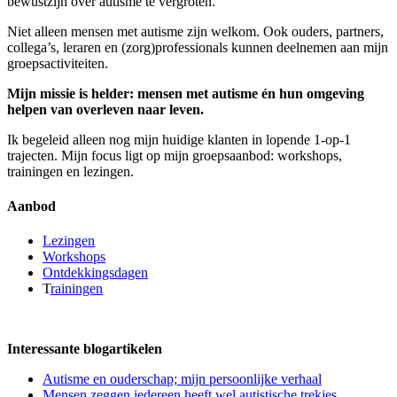
bewustzijn over autisme te vergroten.
Niet alleen mensen met autisme zijn welkom. Ook ouders, partners,
collega’s, leraren en (zorg)professionals kunnen deelnemen aan mijn
groepsactiviteiten.
Mijn missie is helder: mensen met autisme én hun omgeving
helpen van overleven naar leven.
Ik begeleid alleen nog mijn huidige klanten in lopende 1-op-1
trajecten. Mijn focus ligt op mijn groepsaanbod: workshops,
trainingen en lezingen.
Aanbod
Lezingen
Workshops
Ontdekkingsdagen
T
rainingen
Interessante blogartikelen
Autisme en ouderschap; mijn persoonlijke verhaal
Mensen zeggen iedereen heeft wel autistische trekjes