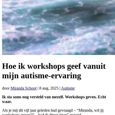
Hoe ik workshops geef vanuit
mijn autisme-ervaring
door
Miranda Schoot
|
8 aug, 2025
|
Autisme
Ik sta soms nog versteld van mezelf. Workshops geven. Echt
waar.
Als je mij dit vijf jaar geleden had gevraagd – “Miranda, wil jij
workshops geven?” – had ik direct “nee” gezegd.