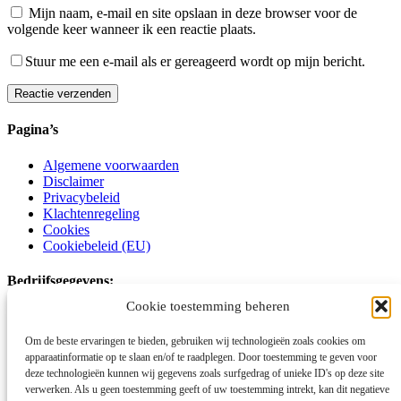
Mijn naam, e-mail en site opslaan in deze browser voor de
volgende keer wanneer ik een reactie plaats.
Stuur me een e-mail als er gereageerd wordt op mijn bericht.
Reactie verzenden
Alternative:
Pagina’s
Algemene voorwaarden
Disclaimer
Privacybeleid
Klachtenregeling
Cookies
Cookiebeleid (EU)
Bedrijfsgegevens:
Cookie toestemming beheren
Schoot Kracht Autismecoaching
Om de beste ervaringen te bieden, gebruiken wij technologieën zoals cookies om
Voornamelijk online en op locatie
apparaatinformatie op te slaan en/of te raadplegen. Door toestemming te geven voor
deze technologieën kunnen wij gegevens zoals surfgedrag of unieke ID's op deze site
06-15177746
verwerken. Als u geen toestemming geeft of uw toestemming intrekt, kan dit negatieve
info@schootkrachtautismecoaching.com