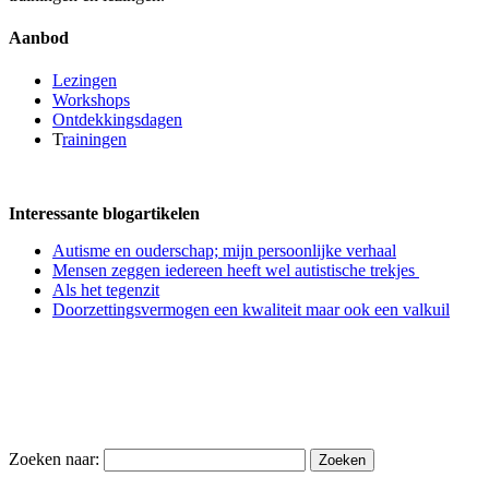
Aanbod
Lezingen
Workshops
Ontdekkingsdagen
T
rainingen
Interessante blogartikelen
Autisme en ouderschap; mijn persoonlijke verhaal
Mensen zeggen iedereen heeft wel autistische trekjes
Als het tegenzit
Doorzettingsvermogen een kwaliteit maar ook een valkuil
Zoeken naar: