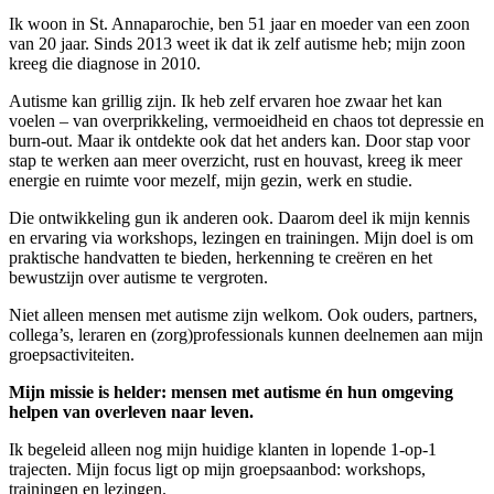
Ik woon in St. Annaparochie, ben 51 jaar en moeder van een zoon
van 20 jaar. Sinds 2013 weet ik dat ik zelf autisme heb; mijn zoon
kreeg die diagnose in 2010.
Autisme kan grillig zijn. Ik heb zelf ervaren hoe zwaar het kan
voelen – van overprikkeling, vermoeidheid en chaos tot depressie en
burn-out. Maar ik ontdekte ook dat het anders kan. Door stap voor
stap te werken aan meer overzicht, rust en houvast, kreeg ik meer
energie en ruimte voor mezelf, mijn gezin, werk en studie.
Die ontwikkeling gun ik anderen ook. Daarom deel ik mijn kennis
en ervaring via workshops, lezingen en trainingen. Mijn doel is om
praktische handvatten te bieden, herkenning te creëren en het
bewustzijn over autisme te vergroten.
Niet alleen mensen met autisme zijn welkom. Ook ouders, partners,
collega’s, leraren en (zorg)professionals kunnen deelnemen aan mijn
groepsactiviteiten.
Mijn missie is helder: mensen met autisme én hun omgeving
helpen van overleven naar leven.
Ik begeleid alleen nog mijn huidige klanten in lopende 1-op-1
trajecten. Mijn focus ligt op mijn groepsaanbod: workshops,
trainingen en lezingen.