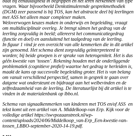
baat bij eenduidigheid in begrippen en het leren herkennen van type
vragen. Waar bijvoorbeeld Denkstimulerende gesprekmethodiek
(DGM) zeer passend is bij TOS, kan
het abstracte deel bij leerlingen
met ASS het alleen maar complexer maken.
Weloverwogen keuzes maken in onderwijs en begeleiding, vraagt
om multidisciplinair overleg. Je brengt sámen het gedrag van de
leerling zorgvuldig in beeld; allereerst het communicatiegedrag
(functie en doel) en aansluitend het taalgedrag van de leerling.
In figuur 1 vind je een overzicht van alle kenmerken die in dit artikel
zijn genoemd. Het schema dient zorgvuldig geïnterpreteerd te
worden; bij beide groepen is
er sprake van heterogeniteit. Het is dus
géén kwestie van ‘tossen’. Rekening houden met de onderliggende
problematiek (cognitieve profiel) waartoe het gedrag
te herleiden is,
maakt de kans op succesvolle begeleiding groter. Het is van belang
om vanuit verschillend perspectief, samen in gesprek te gaan over
datgene wat ondersteunt en bijdraagt aan het welbevinden en de
zelfredzaamheid van de leerling. De literatuurlijst bij dit artikel is te
vinden in de materialenbank op lbbo.nl.
Schema van signaalkenmerken van kinderen met TOS en/of ASS en
tekst komt uit een artikel van A. Middelkoop-van Erp. Kijk voor de
volledige artikel https://swvpozaanstreek.nl/wp-
content/uploads/2024/06/Middelkoop_van-Erp_Een-kwestie-van-
tossen_LBBO-september-2020-14-19.pdf.