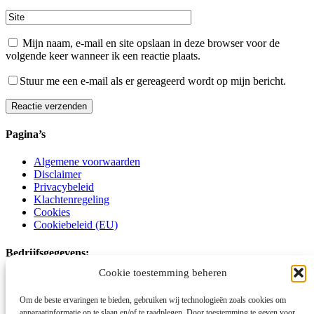
Mijn naam, e-mail en site opslaan in deze browser voor de
volgende keer wanneer ik een reactie plaats.
Stuur me een e-mail als er gereageerd wordt op mijn bericht.
Reactie verzenden
Alternative:
Pagina’s
Algemene voorwaarden
Disclaimer
Privacybeleid
Klachtenregeling
Cookies
Cookiebeleid (EU)
Bedrijfsgegevens:
Cookie toestemming beheren
Schoot Kracht Autismecoaching
Om de beste ervaringen te bieden, gebruiken wij technologieën zoals cookies om
Voornamelijk online en op locatie
apparaatinformatie op te slaan en/of te raadplegen. Door toestemming te geven voor