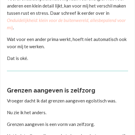
anderen een klein detail lijkt, kan voor mij het verschil maken
tussen rust en stress. Daar schreef ik eerder over in
Onduidelijkheid: klein voor de buitenwereld, allesbepalend voor
mij
.
Wat voor een ander prima werkt, hoeft niet automatisch ook
voor mij te werken.
Dat is oké.
Grenzen aangeven is zelfzorg
Vroeger dacht ik dat grenzen aangeven egoïstisch was.
Nu zie ik het anders.
Grenzen aangeven is een vorm van zelfzorg.