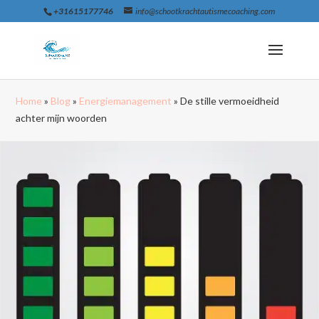
+31615177746
info@schootkrachtautismecoaching.com
Home
»
Blog
»
Energiemanagement
»
De stille vermoeidheid
achter mijn woorden