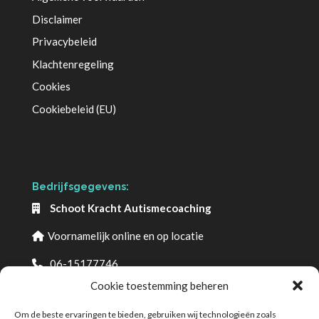
Disclaimer
Privacybeleid
Klachtenregeling
Cookies
Cookiebeleid (EU)
Bedrijfsgegevens:
Schoot Kracht Autismecoaching
Voornamelijk online en op locatie
06-15177746
info@schootkrachtautismecoaching.com
Cookie toestemming beheren
www.schootkrachtautismecoaching.com
Om de beste ervaringen te bieden, gebruiken wij technologieën zoals