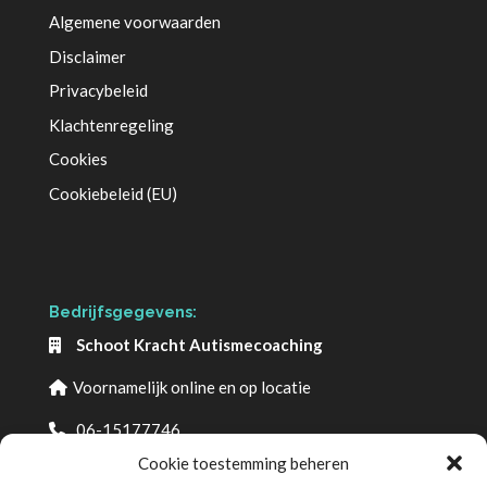
Algemene voorwaarden
Disclaimer
Privacybeleid
Klachtenregeling
Cookies
Cookiebeleid (EU)
Bedrijfsgegevens:
Schoot Kracht Autismecoaching
Voornamelijk online en op locatie
06-15177746
info@schootkrachtautismecoaching.com
Cookie toestemming beheren
www.schootkrachtautismecoaching.com