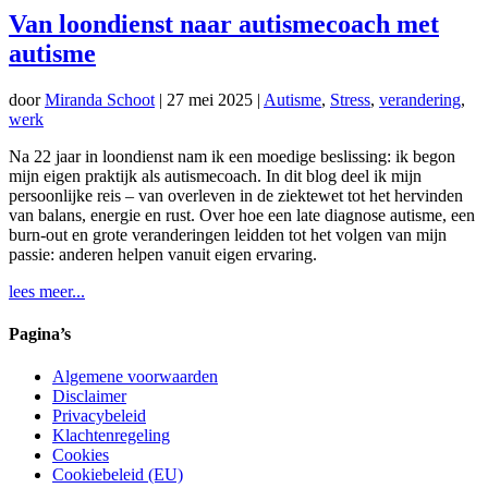
Van loondienst naar autismecoach met
autisme
door
Miranda Schoot
|
27 mei 2025
|
Autisme
,
Stress
,
verandering
,
werk
Na 22 jaar in loondienst nam ik een moedige beslissing: ik begon
mijn eigen praktijk als autismecoach. In dit blog deel ik mijn
persoonlijke reis – van overleven in de ziektewet tot het hervinden
van balans, energie en rust. Over hoe een late diagnose autisme, een
burn-out en grote veranderingen leidden tot het volgen van mijn
passie: anderen helpen vanuit eigen ervaring.
lees meer...
Pagina’s
Algemene voorwaarden
Disclaimer
Privacybeleid
Klachtenregeling
Cookies
Cookiebeleid (EU)