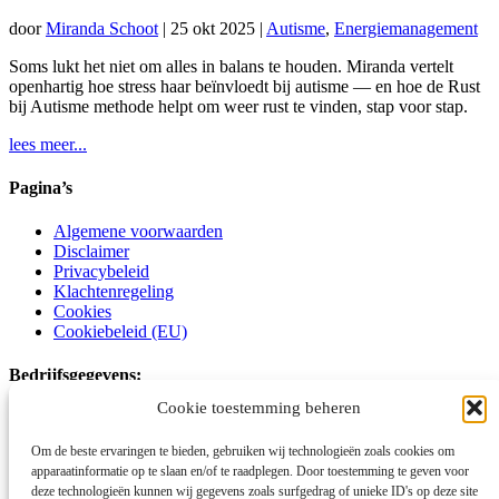
door
Miranda Schoot
|
25 okt 2025
|
Autisme
,
Energiemanagement
Soms lukt het niet om alles in balans te houden. Miranda vertelt
openhartig hoe stress haar beïnvloedt bij autisme — en hoe de Rust
bij Autisme methode helpt om weer rust te vinden, stap voor stap.
lees meer...
Pagina’s
Algemene voorwaarden
Disclaimer
Privacybeleid
Klachtenregeling
Cookies
Cookiebeleid (EU)
Bedrijfsgegevens:
Cookie toestemming beheren
Schoot Kracht Autismecoaching
Om de beste ervaringen te bieden, gebruiken wij technologieën zoals cookies om
Voornamelijk online en op locatie
apparaatinformatie op te slaan en/of te raadplegen. Door toestemming te geven voor
deze technologieën kunnen wij gegevens zoals surfgedrag of unieke ID's op deze site
06-15177746