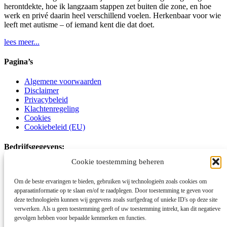
herontdekte, hoe ik langzaam stappen zet buiten die zone, en hoe
werk en privé daarin heel verschillend voelen. Herkenbaar voor wie
leeft met autisme – of iemand kent die dat doet.
lees meer...
Pagina’s
Algemene voorwaarden
Disclaimer
Privacybeleid
Klachtenregeling
Cookies
Cookiebeleid (EU)
Bedrijfsgegevens:
Cookie toestemming beheren
Schoot Kracht Autismecoaching
Om de beste ervaringen te bieden, gebruiken wij technologieën zoals cookies om
Voornamelijk online en op locatie
apparaatinformatie op te slaan en/of te raadplegen. Door toestemming te geven voor
deze technologieën kunnen wij gegevens zoals surfgedrag of unieke ID's op deze site
06-15177746
verwerken. Als u geen toestemming geeft of uw toestemming intrekt, kan dit negatieve
info@schootkrachtautismecoaching.com
gevolgen hebben voor bepaalde kenmerken en functies.
www.schootkrachtautismecoaching.com