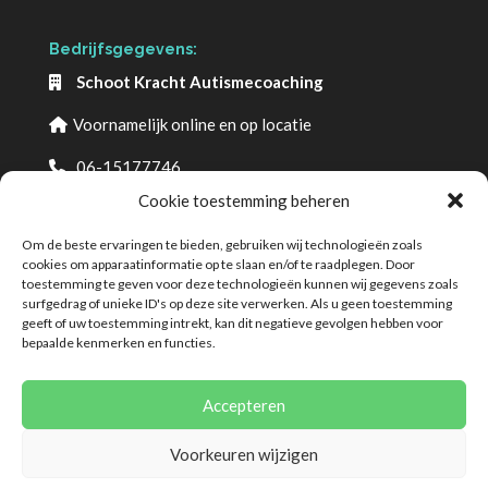
Bedrijfsgegevens:
Schoot Kracht Autismecoaching
Voornamelijk online en op locatie
06-15177746
info@schootkrachtautismecoaching.com
Cookie toestemming beheren
www.schootkrachtautismecoaching.com
Om de beste ervaringen te bieden, gebruiken wij technologieën zoals
KvK-nummer:71739793
cookies om apparaatinformatie op te slaan en/of te raadplegen. Door
toestemming te geven voor deze technologieën kunnen wij gegevens zoals
surfgedrag of unieke ID's op deze site verwerken. Als u geen toestemming
geeft of uw toestemming intrekt, kan dit negatieve gevolgen hebben voor
bepaalde kenmerken en functies.
Accepteren
Voorkeuren wijzigen
© 2026 Deze website draait op het websitesysteem