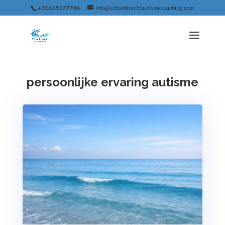
+31615177746
info@schootkrachtautismecoaching.com
persoonlijke ervaring autisme