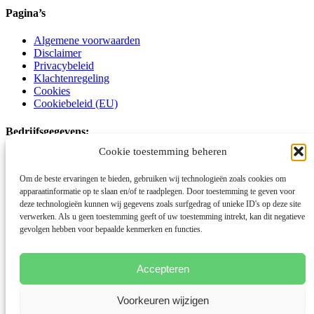
Pagina’s
Algemene voorwaarden
Disclaimer
Privacybeleid
Klachtenregeling
Cookies
Cookiebeleid (EU)
Bedrijfsgegevens:
Cookie toestemming beheren
Schoot Kracht Autismecoaching
Om de beste ervaringen te bieden, gebruiken wij technologieën zoals cookies om
Voornamelijk online en op locatie
apparaatinformatie op te slaan en/of te raadplegen. Door toestemming te geven voor
deze technologieën kunnen wij gegevens zoals surfgedrag of unieke ID's op deze site
06-15177746
verwerken. Als u geen toestemming geeft of uw toestemming intrekt, kan dit negatieve
info@schootkrachtautismecoaching.com
gevolgen hebben voor bepaalde kenmerken en functies.
www.schootkrachtautismecoaching.com
KvK-nummer:71739793
Accepteren
Facebook
Linkedin
Voorkeuren wijzigen
Instagram