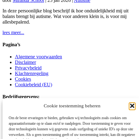
door
Miranda Schoot
|
25 jan 2026
|
Autisme
In deze persoonlijke blog beschrijf ik hoe onduidelijkheid mij uit
balans brengt bij autisme. Wat voor anderen klein is, is voor mij
allesbepalend.
lees meer...
Pagina’s
Algemene voorwaarden
Disclaimer
Privacybeleid
Klachtenregeling
Cookies
Cookiebeleid (EU)
Bedrijfsgegevens:
Cookie toestemming beheren
Schoot Kracht Autismecoaching
Om de beste ervaringen te bieden, gebruiken wij technologieën zoals cookies om
Voornamelijk online en op locatie
apparaatinformatie op te slaan en/of te raadplegen. Door toestemming te geven voor
deze technologieën kunnen wij gegevens zoals surfgedrag of unieke ID's op deze site
06-15177746
verwerken. Als u geen toestemming geeft of uw toestemming intrekt, kan dit negatieve
info@schootkrachtautismecoaching.com